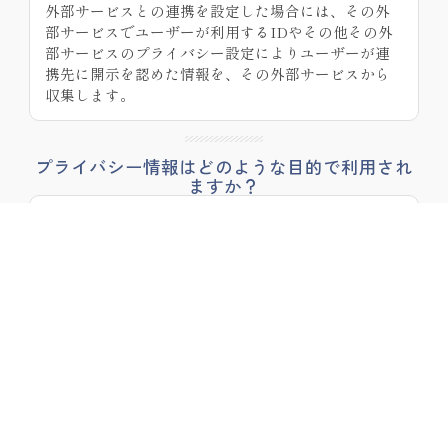
外部サービスとの連携を設定した場合には、その外
部サービスでユーザーが利用するIDやその他その外
部サービスのプライバシー設定によりユーザーが連
携先に開示を認めた情報を、その外部サービスから
収集します。
プライバシー情報はどのような目的で利用され
ますか？
当社がプライバシー情報を収集・利用する目的は、
次のとおりです。
ユーザーに自分の登録情報の閲覧や修正、利
用状況の閲覧を行っていただくために、氏
名、住所、連絡先、支払方法などの登録情
報、利用されたサービスや購入された商品、
およびそれらの代金などに関する情報を表示
する目的
ユーザーにお知らせや連絡をするためにメー
ルアドレスを利用する場合やユーザーに商品
を送付したり必要に応じて連絡したりするた