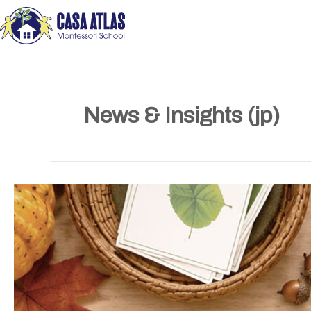
内
容
を
ス
キ
ッ
News & Insights (jp)
プ
Now
Enrolling
for
Fall
2026
(jp)