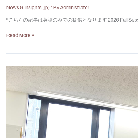
News & Insights (jp)
/ By
Administrator
*こちらの記事は英語のみでの提供となります 2026 Fall Session Ap
Read More »
Why
Mixed‑Age
Classrooms
Work
in
Montessori?
(jp)