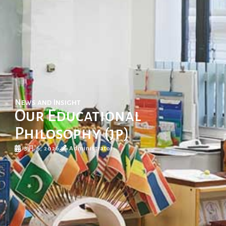
News and Insight
Our Educational
Philosophy (jp)
3月 6, 2026
Administrator