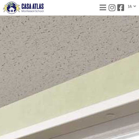
内
JA
EN
容
を
ス
キ
ッ
プ