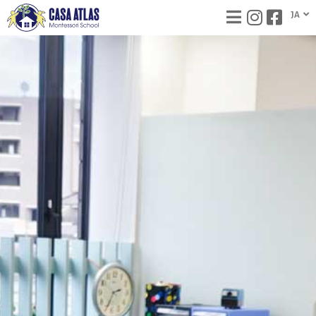
内
JA
EN
容
を
ス
キ
ッ
プ